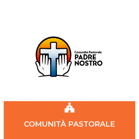
Comunità Pastorale Padre Nostro
DIOCESI DI MILANO
ZONA PASTORALE 1 - MILANO
DECANATO NAVIGLI
Parr. S. Maria Annunciata in Chiesa Rossa (CR)
Parr. Santi Quattro Evangelisti (4Eva)
Parr. Sant'Antonio Maria Zaccaria (SAMZ)
Parr. Santi Giacomo e Giovanni (SsGGv)
IL VANGELO DI OGGI
COMUNITÀ PASTORALE