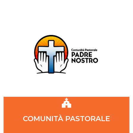
Comunità Pastorale Padre Nostro
DIOCESI DI MILANO
ZONA PASTORALE 1 - MILANO
DECANATO NAVIGLI
Parr. S. Maria Annunciata in Chiesa Rossa (CR)
Parr. Santi Quattro Evangelisti (4Eva)
Parr. Sant'Antonio Maria Zaccaria (SAMZ)
Parr. Santi Giacomo e Giovanni (SsGGv)
IL VANGELO DI OGGI
COMUNITÀ PASTORALE