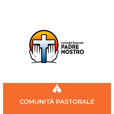
Comunità Pastorale Padre Nostro
DIOCESI DI MILANO
ZONA PASTORALE 1 - MILANO
DECANATO NAVIGLI
Parr. S. Maria Annunciata in Chiesa Rossa (CR)
Parr. Santi Quattro Evangelisti (4Eva)
Parr. Sant'Antonio Maria Zaccaria (SAMZ)
Parr. Santi Giacomo e Giovanni (SsGGv)
IL VANGELO DI OGGI
COMUNITÀ PASTORALE