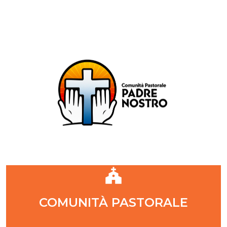
Comunità Pastorale Padre Nostro
DIOCESI DI MILANO
ZONA PASTORALE 1 - MILANO
DECANATO NAVIGLI
Parr. S. Maria Annunciata in Chiesa Rossa (CR)
Parr. Santi Quattro Evangelisti (4Eva)
Parr. Sant'Antonio Maria Zaccaria (SAMZ)
Parr. Santi Giacomo e Giovanni (SsGGv)
IL VANGELO DI OGGI
COMUNITÀ PASTORALE