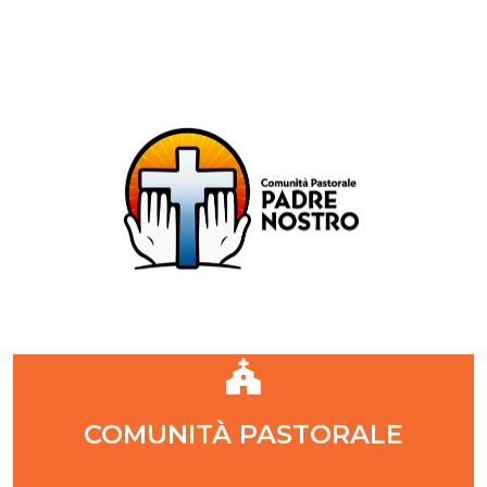
Comunità Pastorale Padre Nostro
DIOCESI DI MILANO
ZONA PASTORALE 1 - MILANO
DECANATO NAVIGLI
Parr. S. Maria Annunciata in Chiesa Rossa (CR)
Parr. Santi Quattro Evangelisti (4Eva)
Parr. Sant'Antonio Maria Zaccaria (SAMZ)
Parr. Santi Giacomo e Giovanni (SsGGv)
IL VANGELO DI OGGI
COMUNITÀ PASTORALE