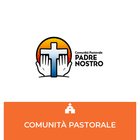
Comunità Pastorale Padre Nostro
DIOCESI DI MILANO
ZONA PASTORALE 1 - MILANO
DECANATO NAVIGLI
Parr. S. Maria Annunciata in Chiesa Rossa (CR)
Parr. Santi Quattro Evangelisti (4Eva)
Parr. Sant'Antonio Maria Zaccaria (SAMZ)
Parr. Santi Giacomo e Giovanni (SsGGv)
IL VANGELO DI OGGI
COMUNITÀ PASTORALE