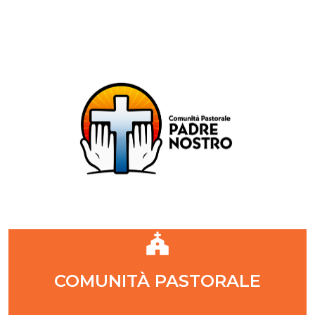
Comunità Pastorale Padre Nostro
DIOCESI DI MILANO
ZONA PASTORALE 1 - MILANO
DECANATO NAVIGLI
Parr. S. Maria Annunciata in Chiesa Rossa (CR)
Parr. Santi Quattro Evangelisti (4Eva)
Parr. Sant'Antonio Maria Zaccaria (SAMZ)
Parr. Santi Giacomo e Giovanni (SsGGv)
IL VANGELO DI OGGI
COMUNITÀ PASTORALE