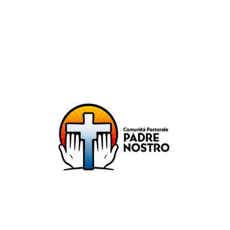
unità Pastorale Padre No
DIOCESI DI MILANO
ZONA PASTORALE 1 - MILANO
DECANATO NAVIGLI
Parr. S. Maria Annunciata in Chiesa Rossa (CR)
Parr. Santi Quattro Evangelisti (4Eva)
Parr. Sant'Antonio Maria Zaccaria (SAMZ)
Parr. Santi Giacomo e Giovanni (SsGGv)
IL VANGELO DI OGGI