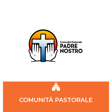
Comunità Pastorale Padre Nostro
DIOCESI DI MILANO
ZONA PASTORALE 1 - MILANO
DECANATO NAVIGLI
Parr. S. Maria Annunciata in Chiesa Rossa (CR)
Parr. Santi Quattro Evangelisti (4Eva)
Parr. Sant'Antonio Maria Zaccaria (SAMZ)
Parr. Santi Giacomo e Giovanni (SsGGv)
IL VANGELO DI OGGI
COMUNITÀ PASTORALE