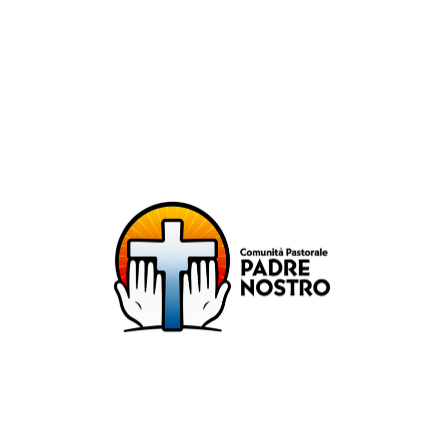
unità Pastorale Padre No
DIOCESI DI MILANO
ZONA PASTORALE 1 - MILANO
DECANATO NAVIGLI
Parr. S. Maria Annunciata in Chiesa Rossa (CR)
Parr. Santi Quattro Evangelisti (4Eva)
Parr. Sant'Antonio Maria Zaccaria (SAMZ)
Parr. Santi Giacomo e Giovanni (SsGGv)
IL VANGELO DI OGGI