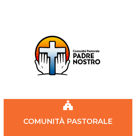
Comunità Pastorale Padre Nostro
DIOCESI DI MILANO
ZONA PASTORALE 1 - MILANO
DECANATO NAVIGLI
Parr. S. Maria Annunciata in Chiesa Rossa (CR)
Parr. Santi Quattro Evangelisti (4Eva)
Parr. Sant'Antonio Maria Zaccaria (SAMZ)
Parr. Santi Giacomo e Giovanni (SsGGv)
IL VANGELO DI OGGI
COMUNITÀ PASTORALE