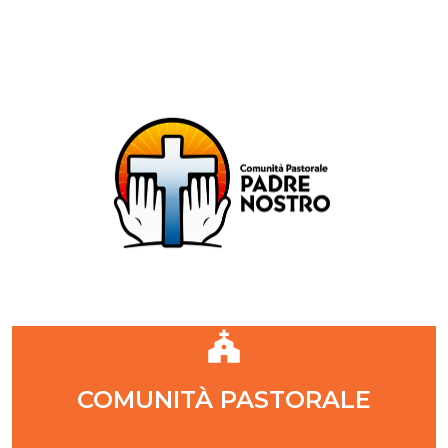
Comunità Pastorale Padre Nostro
DIOCESI DI MILANO
ZONA PASTORALE 1 - MILANO
DECANATO NAVIGLI
Parr. S. Maria Annunciata in Chiesa Rossa (CR)
Parr. Santi Quattro Evangelisti (4Eva)
Parr. Sant'Antonio Maria Zaccaria (SAMZ)
Parr. Santi Giacomo e Giovanni (SsGGv)
IL VANGELO DI OGGI
COMUNITÀ PASTORALE