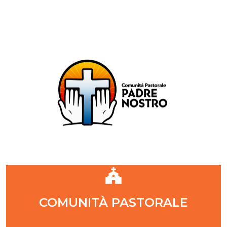
Comunità Pastorale Padre Nostro
DIOCESI DI MILANO
ZONA PASTORALE 1 - MILANO
DECANATO NAVIGLI
Parr. S. Maria Annunciata in Chiesa Rossa (CR)
Parr. Santi Quattro Evangelisti (4Eva)
Parr. Sant'Antonio Maria Zaccaria (SAMZ)
Parr. Santi Giacomo e Giovanni (SsGGv)
IL VANGELO DI OGGI
COMUNITÀ PASTORALE