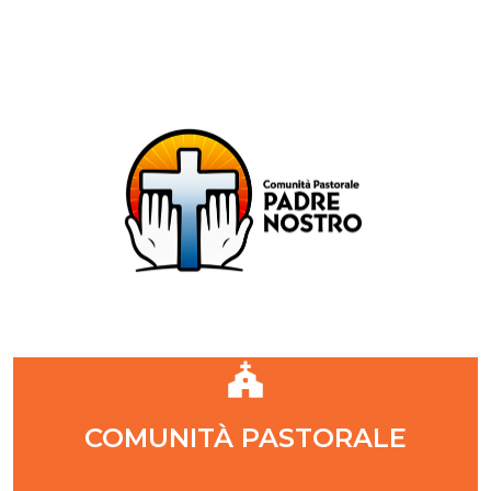
Comunità Pastorale Padre Nostro
DIOCESI DI MILANO
ZONA PASTORALE 1 - MILANO
DECANATO NAVIGLI
Parr. S. Maria Annunciata in Chiesa Rossa (CR)
Parr. Santi Quattro Evangelisti (4Eva)
Parr. Sant'Antonio Maria Zaccaria (SAMZ)
Parr. Santi Giacomo e Giovanni (SsGGv)
IL VANGELO DI OGGI
COMUNITÀ PASTORALE