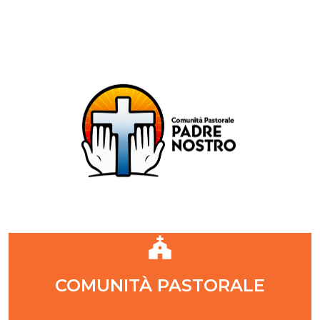
Comunità Pastorale Padre Nostro
DIOCESI DI MILANO
ZONA PASTORALE 1 - MILANO
DECANATO NAVIGLI
Parr. S. Maria Annunciata in Chiesa Rossa (CR)
Parr. Santi Quattro Evangelisti (4Eva)
Parr. Sant'Antonio Maria Zaccaria (SAMZ)
Parr. Santi Giacomo e Giovanni (SsGGv)
IL VANGELO DI OGGI
COMUNITÀ PASTORALE