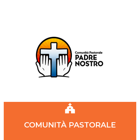
Comunità Pastorale Padre Nostro
DIOCESI DI MILANO
ZONA PASTORALE 1 - MILANO
DECANATO NAVIGLI
Parr. S. Maria Annunciata in Chiesa Rossa (CR)
Parr. Santi Quattro Evangelisti (4Eva)
Parr. Sant'Antonio Maria Zaccaria (SAMZ)
Parr. Santi Giacomo e Giovanni (SsGGv)
IL VANGELO DI OGGI
COMUNITÀ PASTORALE