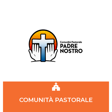
Comunità Pastorale Padre Nostro
DIOCESI DI MILANO
ZONA PASTORALE 1 - MILANO
DECANATO NAVIGLI
Parr. S. Maria Annunciata in Chiesa Rossa (CR)
Parr. Santi Quattro Evangelisti (4Eva)
Parr. Sant'Antonio Maria Zaccaria (SAMZ)
Parr. Santi Giacomo e Giovanni (SsGGv)
IL VANGELO DI OGGI
COMUNITÀ PASTORALE