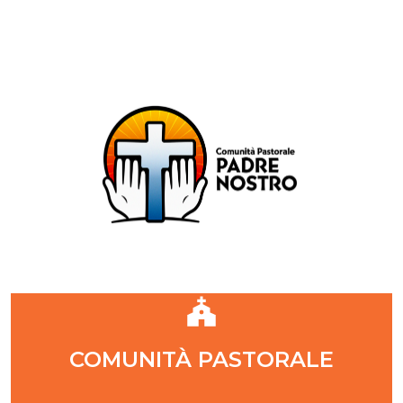
Comunità Pastorale Padre Nostro
DIOCESI DI MILANO
ZONA PASTORALE 1 - MILANO
DECANATO NAVIGLI
Parr. S. Maria Annunciata in Chiesa Rossa (CR)
Parr. Santi Quattro Evangelisti (4Eva)
Parr. Sant'Antonio Maria Zaccaria (SAMZ)
Parr. Santi Giacomo e Giovanni (SsGGv)
IL VANGELO DI OGGI
COMUNITÀ PASTORALE