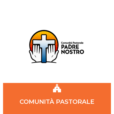
Comunità Pastorale Padre Nostro
DIOCESI DI MILANO
ZONA PASTORALE 1 - MILANO
DECANATO NAVIGLI
Parr. S. Maria Annunciata in Chiesa Rossa (CR)
Parr. Santi Quattro Evangelisti (4Eva)
Parr. Sant'Antonio Maria Zaccaria (SAMZ)
Parr. Santi Giacomo e Giovanni (SsGGv)
IL VANGELO DI OGGI
COMUNITÀ PASTORALE