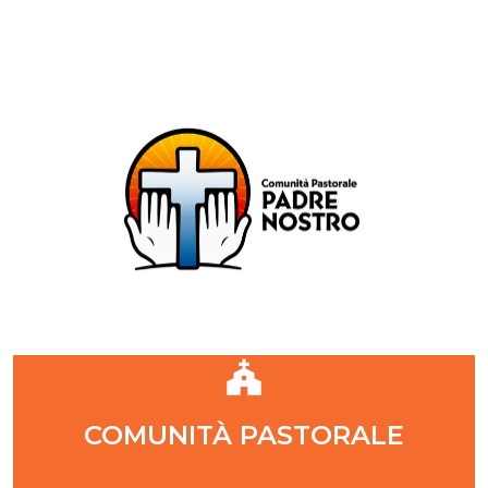
Comunità Pastorale Padre Nostro
DIOCESI DI MILANO
ZONA PASTORALE 1 - MILANO
DECANATO NAVIGLI
Parr. S. Maria Annunciata in Chiesa Rossa (CR)
Parr. Santi Quattro Evangelisti (4Eva)
Parr. Sant'Antonio Maria Zaccaria (SAMZ)
Parr. Santi Giacomo e Giovanni (SsGGv)
IL VANGELO DI OGGI
COMUNITÀ PASTORALE