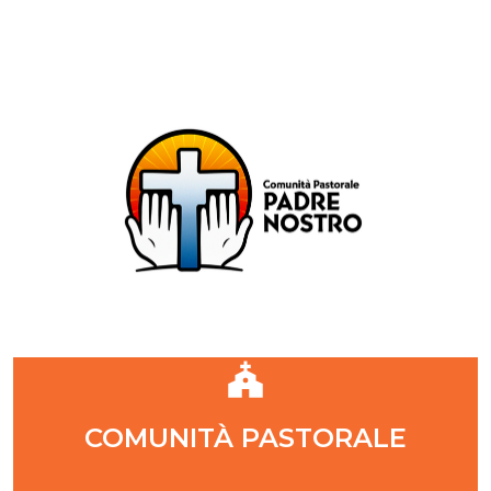
Comunità Pastorale Padre Nostro
DIOCESI DI MILANO
ZONA PASTORALE 1 - MILANO
DECANATO NAVIGLI
Parr. S. Maria Annunciata in Chiesa Rossa (CR)
Parr. Santi Quattro Evangelisti (4Eva)
Parr. Sant'Antonio Maria Zaccaria (SAMZ)
Parr. Santi Giacomo e Giovanni (SsGGv)
IL VANGELO DI OGGI
COMUNITÀ PASTORALE