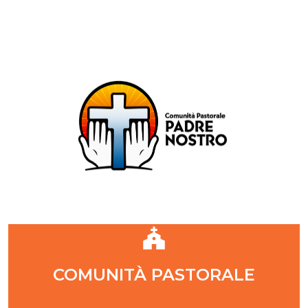
Comunità Pastorale Padre Nostro
DIOCESI DI MILANO
ZONA PASTORALE 1 - MILANO
DECANATO NAVIGLI
Parr. S. Maria Annunciata in Chiesa Rossa (CR)
Parr. Santi Quattro Evangelisti (4Eva)
Parr. Sant'Antonio Maria Zaccaria (SAMZ)
Parr. Santi Giacomo e Giovanni (SsGGv)
IL VANGELO DI OGGI
COMUNITÀ PASTORALE