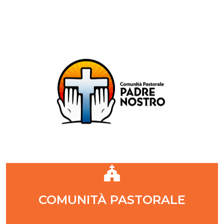
Comunità Pastorale Padre Nostro
DIOCESI DI MILANO
ZONA PASTORALE 1 - MILANO
DECANATO NAVIGLI
Parr. S. Maria Annunciata in Chiesa Rossa (CR)
Parr. Santi Quattro Evangelisti (4Eva)
Parr. Sant'Antonio Maria Zaccaria (SAMZ)
Parr. Santi Giacomo e Giovanni (SsGGv)
IL VANGELO DI OGGI
COMUNITÀ PASTORALE