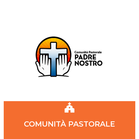
Comunità Pastorale Padre Nostro
DIOCESI DI MILANO
ZONA PASTORALE 1 - MILANO
DECANATO NAVIGLI
Parr. S. Maria Annunciata in Chiesa Rossa (CR)
Parr. Santi Quattro Evangelisti (4Eva)
Parr. Sant'Antonio Maria Zaccaria (SAMZ)
Parr. Santi Giacomo e Giovanni (SsGGv)
IL VANGELO DI OGGI
COMUNITÀ PASTORALE