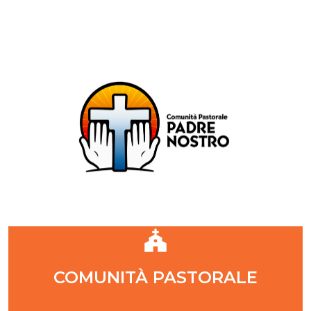
Comunità Pastorale Padre Nostro
DIOCESI DI MILANO
ZONA PASTORALE 1 - MILANO
DECANATO NAVIGLI
Parr. S. Maria Annunciata in Chiesa Rossa (CR)
Parr. Santi Quattro Evangelisti (4Eva)
Parr. Sant'Antonio Maria Zaccaria (SAMZ)
Parr. Santi Giacomo e Giovanni (SsGGv)
IL VANGELO DI OGGI
COMUNITÀ PASTORALE