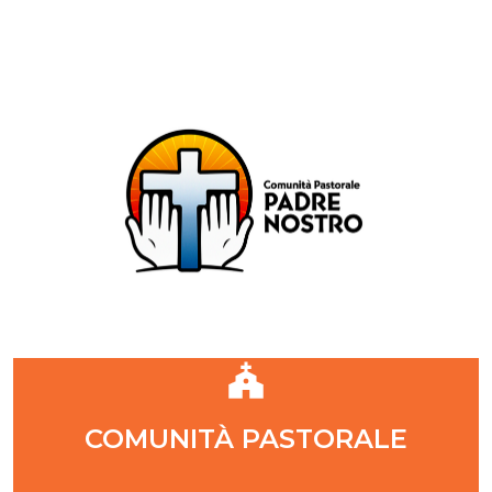
Comunità Pastorale Padre Nostro
DIOCESI DI MILANO
ZONA PASTORALE 1 - MILANO
DECANATO NAVIGLI
Parr. S. Maria Annunciata in Chiesa Rossa (CR)
Parr. Santi Quattro Evangelisti (4Eva)
Parr. Sant'Antonio Maria Zaccaria (SAMZ)
Parr. Santi Giacomo e Giovanni (SsGGv)
IL VANGELO DI OGGI
COMUNITÀ PASTORALE