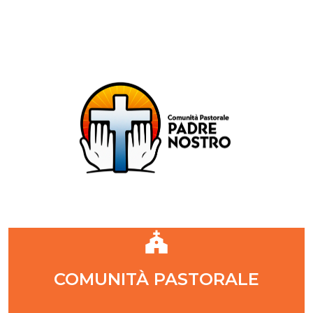
Comunità Pastorale Padre Nostro
DIOCESI DI MILANO
ZONA PASTORALE 1 - MILANO
DECANATO NAVIGLI
Parr. S. Maria Annunciata in Chiesa Rossa (CR)
Parr. Santi Quattro Evangelisti (4Eva)
Parr. Sant'Antonio Maria Zaccaria (SAMZ)
Parr. Santi Giacomo e Giovanni (SsGGv)
IL VANGELO DI OGGI
COMUNITÀ PASTORALE