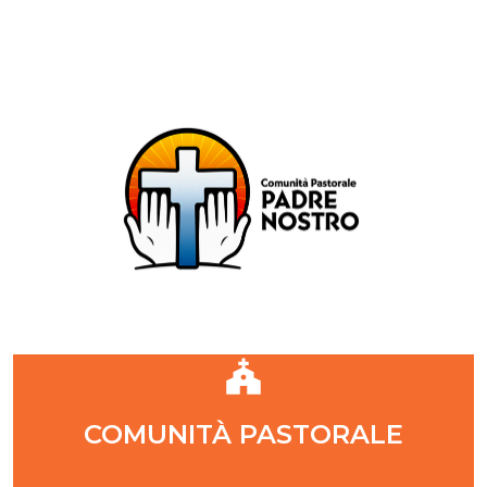
Comunità Pastorale Padre Nostro
DIOCESI DI MILANO
ZONA PASTORALE 1 - MILANO
DECANATO NAVIGLI
Parr. S. Maria Annunciata in Chiesa Rossa (CR)
Parr. Santi Quattro Evangelisti (4Eva)
Parr. Sant'Antonio Maria Zaccaria (SAMZ)
Parr. Santi Giacomo e Giovanni (SsGGv)
IL VANGELO DI OGGI
COMUNITÀ PASTORALE