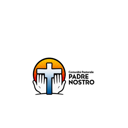
unità Pastorale Padre No
DIOCESI DI MILANO
ZONA PASTORALE 1 - MILANO
DECANATO NAVIGLI
Parr. S. Maria Annunciata in Chiesa Rossa (CR)
Parr. Santi Quattro Evangelisti (4Eva)
Parr. Sant'Antonio Maria Zaccaria (SAMZ)
Parr. Santi Giacomo e Giovanni (SsGGv)
IL VANGELO DI OGGI