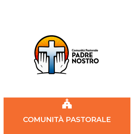
Comunità Pastorale Padre Nostro
DIOCESI DI MILANO
ZONA PASTORALE 1 - MILANO
DECANATO NAVIGLI
Parr. S. Maria Annunciata in Chiesa Rossa (CR)
Parr. Santi Quattro Evangelisti (4Eva)
Parr. Sant'Antonio Maria Zaccaria (SAMZ)
Parr. Santi Giacomo e Giovanni (SsGGv)
IL VANGELO DI OGGI
COMUNITÀ PASTORALE