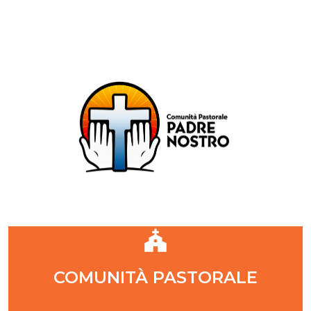
Comunità Pastorale Padre Nostro
DIOCESI DI MILANO
ZONA PASTORALE 1 - MILANO
DECANATO NAVIGLI
Parr. S. Maria Annunciata in Chiesa Rossa (CR)
Parr. Santi Quattro Evangelisti (4Eva)
Parr. Sant'Antonio Maria Zaccaria (SAMZ)
Parr. Santi Giacomo e Giovanni (SsGGv)
IL VANGELO DI OGGI
COMUNITÀ PASTORALE