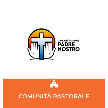
Comunità Pastorale Padre Nostro
DIOCESI DI MILANO
ZONA PASTORALE 1 - MILANO
DECANATO NAVIGLI
Parr. S. Maria Annunciata in Chiesa Rossa (CR)
Parr. Santi Quattro Evangelisti (4Eva)
Parr. Sant'Antonio Maria Zaccaria (SAMZ)
Parr. Santi Giacomo e Giovanni (SsGGv)
IL VANGELO DI OGGI
COMUNITÀ PASTORALE