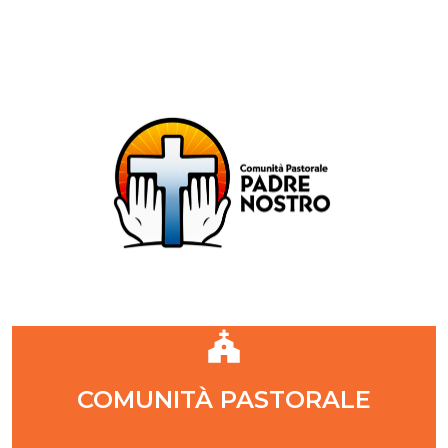
Comunità Pastorale Padre Nostro
DIOCESI DI MILANO
ZONA PASTORALE 1 - MILANO
DECANATO NAVIGLI
Parr. S. Maria Annunciata in Chiesa Rossa (CR)
Parr. Santi Quattro Evangelisti (4Eva)
Parr. Sant'Antonio Maria Zaccaria (SAMZ)
Parr. Santi Giacomo e Giovanni (SsGGv)
IL VANGELO DI OGGI
COMUNITÀ PASTORALE