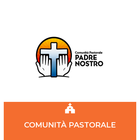
Comunità Pastorale Padre Nostro
DIOCESI DI MILANO
ZONA PASTORALE 1 - MILANO
DECANATO NAVIGLI
Parr. S. Maria Annunciata in Chiesa Rossa (CR)
Parr. Santi Quattro Evangelisti (4Eva)
Parr. Sant'Antonio Maria Zaccaria (SAMZ)
Parr. Santi Giacomo e Giovanni (SsGGv)
IL VANGELO DI OGGI
COMUNITÀ PASTORALE