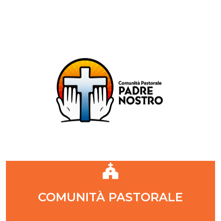
Comunità Pastorale Padre Nostro
DIOCESI DI MILANO
ZONA PASTORALE 1 - MILANO
DECANATO NAVIGLI
Parr. S. Maria Annunciata in Chiesa Rossa (CR)
Parr. Santi Quattro Evangelisti (4Eva)
Parr. Sant'Antonio Maria Zaccaria (SAMZ)
Parr. Santi Giacomo e Giovanni (SsGGv)
IL VANGELO DI OGGI
COMUNITÀ PASTORALE